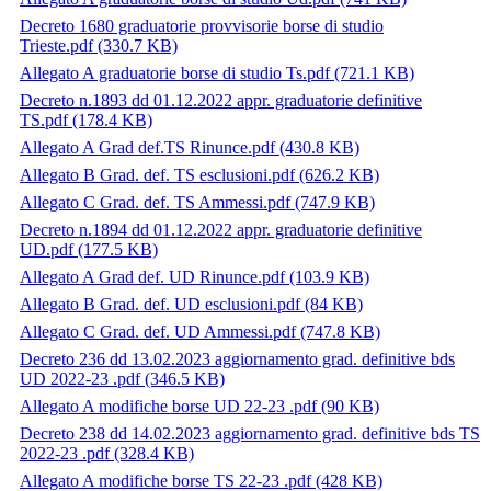
Decreto 1680 graduatorie provvisorie borse di studio
Trieste.pdf
(330.7 KB)
Allegato A graduatorie borse di studio Ts.pdf
(721.1 KB)
Decreto n.1893 dd 01.12.2022 appr. graduatorie definitive
TS.pdf
(178.4 KB)
Allegato A Grad def.TS Rinunce.pdf
(430.8 KB)
Allegato B Grad. def. TS esclusioni.pdf
(626.2 KB)
Allegato C Grad. def. TS Ammessi.pdf
(747.9 KB)
Decreto n.1894 dd 01.12.2022 appr. graduatorie definitive
UD.pdf
(177.5 KB)
Allegato A Grad def. UD Rinunce.pdf
(103.9 KB)
Allegato B Grad. def. UD esclusioni.pdf
(84 KB)
Allegato C Grad. def. UD Ammessi.pdf
(747.8 KB)
Decreto 236 dd 13.02.2023 aggiornamento grad. definitive bds
UD 2022-23 .pdf
(346.5 KB)
Allegato A modifiche borse UD 22-23 .pdf
(90 KB)
Decreto 238 dd 14.02.2023 aggiornamento grad. definitive bds TS
2022-23 .pdf
(328.4 KB)
Allegato A modifiche borse TS 22-23 .pdf
(428 KB)