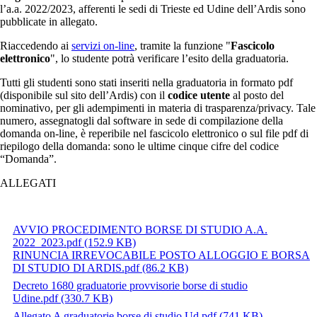
l’a.a. 2022/2023, afferenti le sedi di Trieste ed Udine dell’Ardis sono
pubblicate in allegato.
Riaccedendo ai
servizi on-line
, tramite la funzione "
Fascicolo
elettronico
", lo studente potrà verificare l’esito della graduatoria.
Tutti gli studenti sono stati inseriti nella graduatoria in formato pdf
(disponibile sul sito dell’Ardis) con il
codice utente
al posto del
nominativo, per gli adempimenti in materia di trasparenza/privacy. Tale
numero, assegnatogli dal software in sede di compilazione della
domanda on-line, è reperibile nel fascicolo elettronico o sul file pdf di
riepilogo della domanda: sono le ultime cinque cifre del codice
“Domanda”.
ALLEGATI
AVVIO PROCEDIMENTO BORSE DI STUDIO A.A.
2022_2023.pdf
(152.9 KB)
RINUNCIA IRREVOCABILE POSTO ALLOGGIO E BORSA
DI STUDIO DI ARDIS.pdf
(86.2 KB)
Decreto 1680 graduatorie provvisorie borse di studio
Udine.pdf
(330.7 KB)
Allegato A graduatorie borse di studio Ud.pdf
(741 KB)