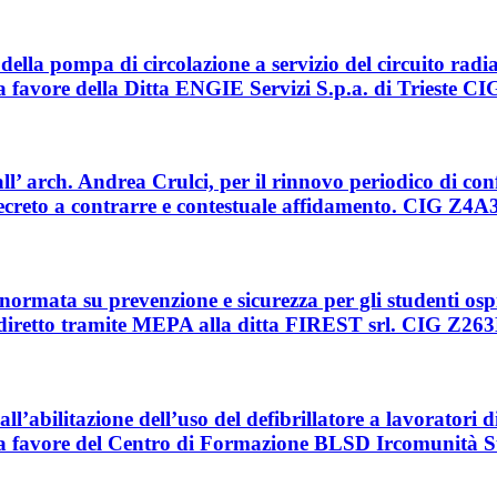
della pompa di circolazione a servizio del circuito radi
 a favore della Ditta ENGIE Servizi S.p.a. di Trieste
ll’ arch. Andrea Crulci, per il rinnovo periodico di con
Decreto a contrarre e contestuale affidamento. CIG Z
ormata su prevenzione e sicurezza per gli studenti ospi
o diretto tramite MEPA alla ditta FIREST srl. CIG Z2
l’abilitazione dell’uso del defibrillatore a lavoratori d
sa a favore del Centro di Formazione BLSD Ircomunit