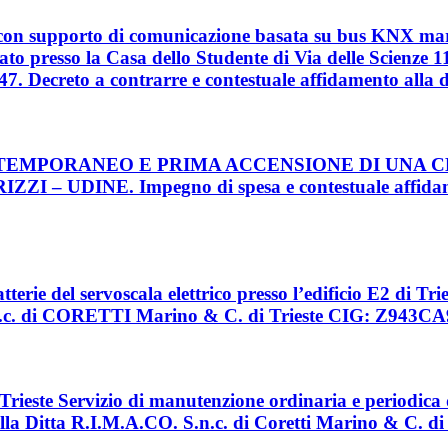
con supporto di comunicazione basata su bus KNX marca
to presso la Casa dello Studente di Via delle Scienze 1
 47. Decreto a contrarre e contestuale affidamento al
 NOLO TEMPORANEO E PRIMA ACCENSIONE DI UN
 UDINE. Impegno di spesa e contestuale affidame
atterie del servoscala elettrico presso l’edificio E2 di T
S.n.c. di CORETTI Marino & C. di Trieste CIG: Z943C
Trieste Servizio di manutenzione ordinaria e periodica 
della Ditta R.I.M.A.CO. S.n.c. di Coretti Marino & C.