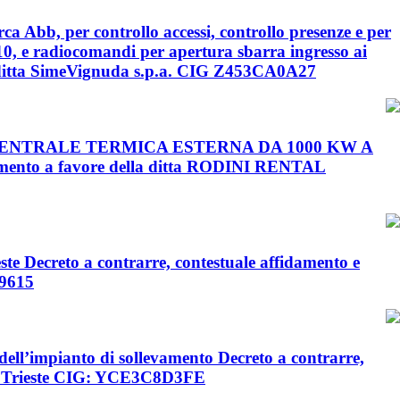
 Abb, per controllo accessi, controllo presenze e per
10, e radiocomandi per apertura sbarra ingresso ai
la ditta SimeVignuda s.p.a. CIG Z453CA0A27
A CENTRALE TERMICA ESTERNA DA 1000 KW A
nto a favore della ditta RODINI RENTAL
rieste Decreto a contrarre, contestuale affidamento e
A9615
dell’impianto di sollevamento Decreto a contrarre,
 di Trieste CIG: YCE3C8D3FE