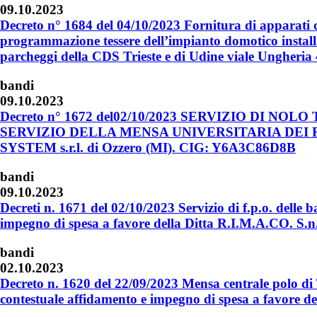
09.10.2023
Decreto n° 1684 del 04/10/2023 Fornitura di apparati 
programmazione tessere dell’impianto domotico installa
parcheggi della CDS Trieste e di Udine viale Ungheria
bandi
09.10.2023
Decreto n° 1672 del02/10/2023 SERVIZIO DI
SERVIZIO DELLA MENSA UNIVERSITARIA DEI RIZZI –
SYSTEM s.r.l. di Ozzero (MI). CIG: Y6A3C86D8B
bandi
09.10.2023
Decreti n. 1671 del 02/10/2023 Servizio di f.p.o. delle b
impegno di spesa a favore della Ditta R.I.M.A.CO. 
bandi
02.10.2023
Decreto n. 1620 del 22/09/2023 Mensa centrale polo di 
contestuale affidamento e impegno di spesa a favore 