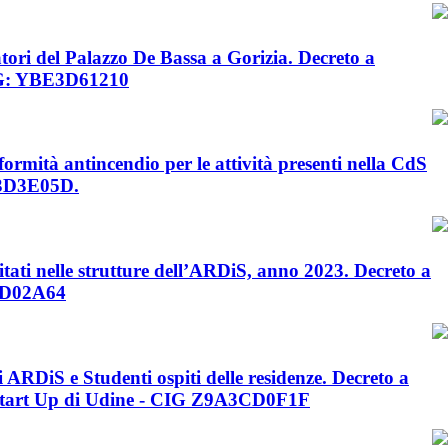
atori del Palazzo De Bassa a Gorizia. Decreto a
 CIG: YBE3D61210
formità antincendio per le attività presenti nella CdS
4A3D3E05D.
tati nelle strutture dell’ARDiS, anno 2023. Decreto a
63D02A64
i ARDiS e Studenti ospiti delle residenze. Decreto a
à Start Up di Udine - CIG Z9A3CD0F1F