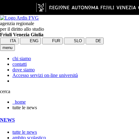
agenzia regionale
per il diritto allo studio
Friuli Venezia Giulia
ITA
ENG
FUR
SLO
DE
menu
chi siamo
contatti
dove siamo
Accesso servizi on-line università
cerca
home
tutte le news
NEWS
tutte le news
ambito scolastico