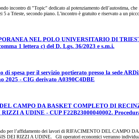
econdo incontro di "Topic" dedicato al potenziamento dell’autostima, ch
i 5 a Trieste, secondo piano. L'incontro è gratuito e riservato a un picc
ORANEA NEL POLO UNIVERSITARIO DI TRIESTE
comma 1 lettera c) del D. Lgs. 36/2023 e s.m.i.
 di spesa per il servizio portierato presso la sede ARD
nno 2025 - CIG derivato A0390C4DBE
 DEL CAMPO DA BASKET COMPLETO DI RECINZ
A UDINE - CUP F22B23000040002. Procedura negozi
a senza bando per l’affidamento dei lavori di RIFACIMENTO DE
 A UDINE. Gli operatori economici verranno individuati all’