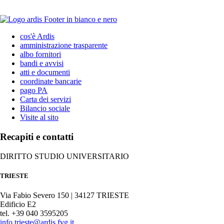
cos'è Ardis
amministrazione trasparente
albo fornitori
bandi e avvisi
atti e documenti
coordinate bancarie
pago PA
Carta dei servizi
Bilancio sociale
Visite al sito
Recapiti e contatti
DIRITTO STUDIO UNIVERSITARIO
TRIESTE
Via Fabio Severo 150 | 34127 TRIESTE
Edificio E2
tel. +39 040 3595205
info.trieste@ardis.fvg.it