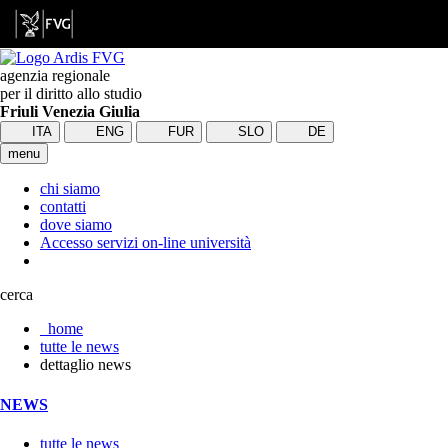
agenzia regionale
per il diritto allo studio
Friuli Venezia Giulia
ITA
ENG
FUR
SLO
DE
menu
chi siamo
contatti
dove siamo
Accesso servizi on-line università
cerca
home
tutte le news
dettaglio news
NEWS
tutte le news