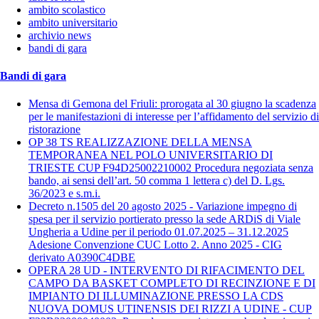
ambito scolastico
ambito universitario
archivio news
bandi di gara
Bandi di gara
Mensa di Gemona del Friuli: prorogata al 30 giugno la scadenza
per le manifestazioni di interesse per l’affidamento del servizio di
ristorazione
OP 38 TS REALIZZAZIONE DELLA MENSA
TEMPORANEA NEL POLO UNIVERSITARIO DI
TRIESTE CUP F94D25002210002 Procedura negoziata senza
bando, ai sensi dell’art. 50 comma 1 lettera c) del D. Lgs.
36/2023 e s.m.i.
Decreto n.1505 del 20 agosto 2025 - Variazione impegno di
spesa per il servizio portierato presso la sede ARDiS di Viale
Ungheria a Udine per il periodo 01.07.2025 – 31.12.2025
Adesione Convenzione CUC Lotto 2. Anno 2025 - CIG
derivato A0390C4DBE
OPERA 28 UD - INTERVENTO DI RIFACIMENTO DEL
CAMPO DA BASKET COMPLETO DI RECINZIONE E DI
IMPIANTO DI ILLUMINAZIONE PRESSO LA CDS
NUOVA DOMUS UTINENSIS DEI RIZZI A UDINE - CUP