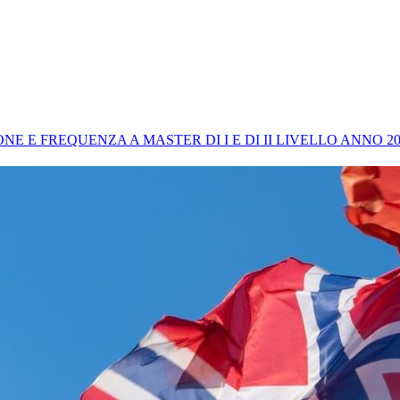
NE E FREQUENZA A MASTER DI I E DI II LIVELLO ANNO 20