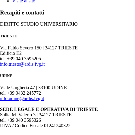
Visite al sito
Recapiti e contatti
DIRITTO STUDIO UNIVERSITARIO
TRIESTE
Via Fabio Severo 150 | 34127 TRIESTE
Edificio E2
tel. +39 040 3595205
info.trieste@ardis.fvg.it
UDINE
Viale Ungheria 47 | 33100 UDINE
tel. +39 0432 245772
info.udine@ardis.fvg.it
SEDE LEGALE E OPERATIVA DI TRIESTE
Salita M. Valerio 3 | 34127 TRIESTE
tel. +39 040 3595326
P.IVA / Codice Fiscale 01241240322