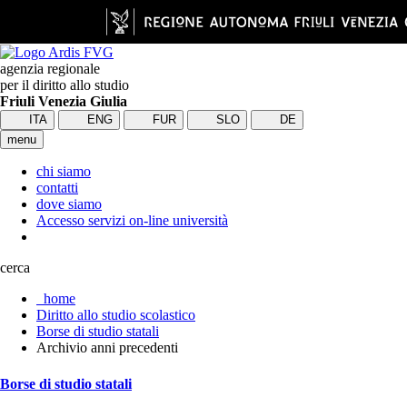
agenzia regionale
per il diritto allo studio
Friuli Venezia Giulia
ITA
ENG
FUR
SLO
DE
menu
chi siamo
contatti
dove siamo
Accesso servizi on-line università
cerca
home
Diritto allo studio scolastico
Borse di studio statali
Archivio anni precedenti
Borse di studio statali