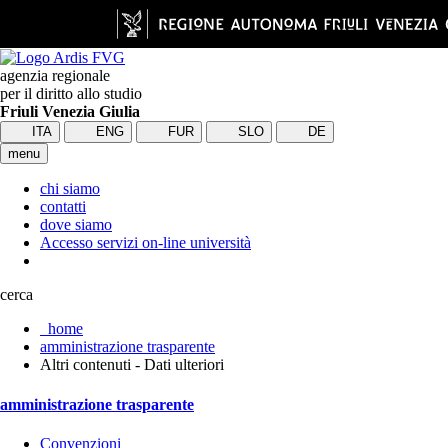
agenzia regionale
per il diritto allo studio
Friuli Venezia Giulia
ITA
ENG
FUR
SLO
DE
menu
chi siamo
contatti
dove siamo
Accesso servizi on-line università
cerca
home
amministrazione trasparente
Altri contenuti - Dati ulteriori
amministrazione trasparente
Convenzioni