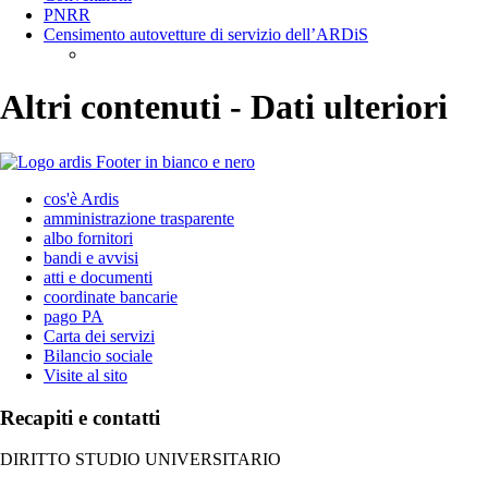
PNRR
Censimento autovetture di servizio dell’ARDiS
Altri contenuti - Dati ulteriori
cos'è Ardis
amministrazione trasparente
albo fornitori
bandi e avvisi
atti e documenti
coordinate bancarie
pago PA
Carta dei servizi
Bilancio sociale
Visite al sito
Recapiti e contatti
DIRITTO STUDIO UNIVERSITARIO