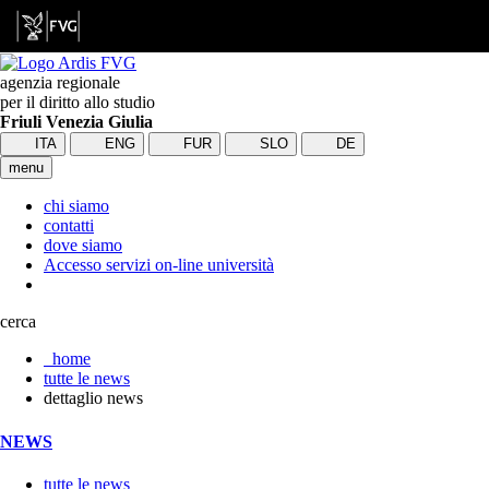
agenzia regionale
per il diritto allo studio
Friuli Venezia Giulia
ITA
ENG
FUR
SLO
DE
menu
chi siamo
contatti
dove siamo
Accesso servizi on-line università
cerca
home
tutte le news
dettaglio news
NEWS
tutte le news