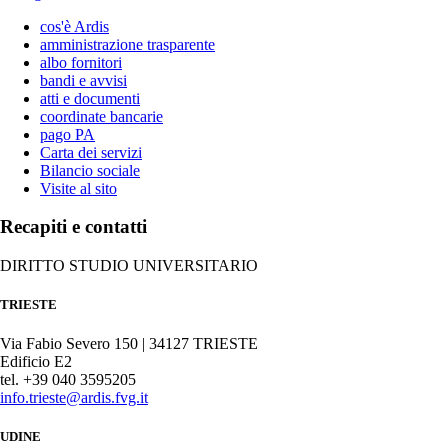
cos'è Ardis
amministrazione trasparente
albo fornitori
bandi e avvisi
atti e documenti
coordinate bancarie
pago PA
Carta dei servizi
Bilancio sociale
Visite al sito
Recapiti e contatti
DIRITTO STUDIO UNIVERSITARIO
TRIESTE
Via Fabio Severo 150 | 34127 TRIESTE
Edificio E2
tel. +39 040 3595205
info.trieste@ardis.fvg.it
UDINE