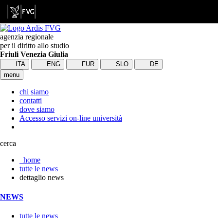
agenzia regionale
per il diritto allo studio
Friuli Venezia Giulia
ITA
ENG
FUR
SLO
DE
menu
chi siamo
contatti
dove siamo
Accesso servizi on-line università
cerca
home
tutte le news
dettaglio news
NEWS
tutte le news