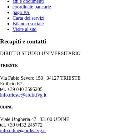
atti e documenti
coordinate bancarie
pago PA
Carta dei servizi
Bilancio sociale
Visite al sito
Recapiti e contatti
DIRITTO STUDIO UNIVERSITARIO
TRIESTE
Via Fabio Severo 150 | 34127 TRIESTE
Edificio E2
tel. +39 040 3595205
info.trieste@ardis.fvg.it
UDINE
Viale Ungheria 47 | 33100 UDINE
tel. +39 0432 245772
info.udine@ardis.fvg.it