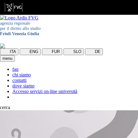
agenzia regionale
per il diritto allo studio
Friuli Venezia Giulia
ITA
ENG
FUR
SLO
DE
menu
faq
chi siamo
contatti
dove siamo
Accesso servizi on-line università
cerca